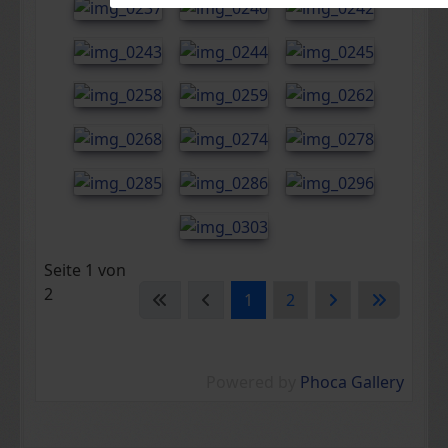
Seite 1 von
2
1
2
Powered by
Phoca Gallery