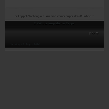
Theater Cappel, Vorhang auf. Wir sind immer super drauf! Bühne frei, Bühne frei, Bühn
© Kath. Laienspielschar Cappel
↑↑↑
Samstag, 08. August 2026