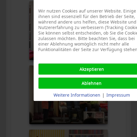
Wir nutzen Cookies auf unserer Website. Einige
ihnen sind essenziell für den Betrieb der Seite,
während andere uns helfen, diese Website und
Nutzererfahrung zu verbessern (Tracking Cookie
Sie können selbst entscheiden, ob Sie die Cooki
zulassen möchten. Bitte beachten Sie, dass bei
einer Ablehnung womöglich nicht mehr alle
Funktionalitäten der Seite zur Verfügung stehen
Akzeptieren
Ablehnen
Weitere Informationen
|
Impressum