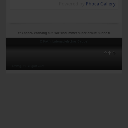
Powered by
Phoca Gallery
Theater Cappel, Vorhang auf. Wir sind immer super drauf! Bühne frei, Bühne frei, Bü
© Kath. Laienspielschar Cappel
↑↑↑
Freitag, 07. August 2026