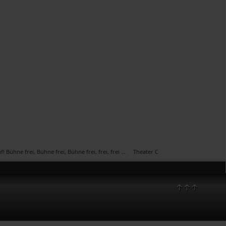
ne frei, Bühne frei, Bühne frei, frei, frei ... Theater Cappel, Vorhang auf. Wir sind 
↑↑↑