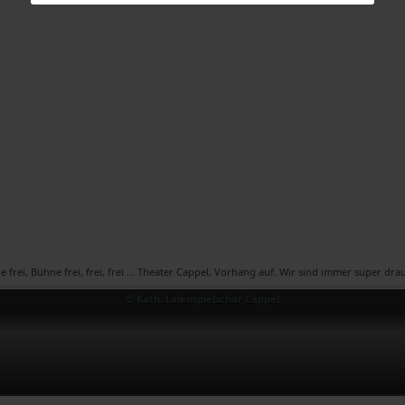
Bühne frei, frei, frei ... Theater Cappel, Vorhang auf. Wir sind immer super drauf! Büh
© Kath. Laienspielschar Cappel